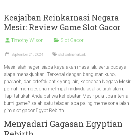
Keajaiban Reinkarnasi Negara
Mesir: Review Game Slot Gacor
Timothy Wilson
Slot Gacor
September 21, 2024
slot online terbaik
Mesir ialah negeri siapa kaya akan masa lalu serta budaya
siapa menakjubkan. Terkenal dengan bangunan kuno,
pharaoh, dan artefak antik yang lain, keanehan Negara Mesir
pernah mempesona melimpah individu asal seluruh alam.
Tapi tahukah Anda bahwa kehebatan Mesir pula tiba internal
bumi game? salah satu teladan apa paling memesona ialah
gim slot gacor Egypt Rebirth.
Menyadari Gagasan Egyptian
Rebirth