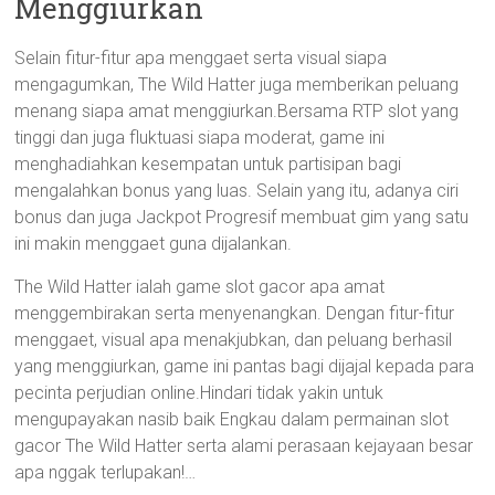
Menggiurkan
Selain fitur-fitur apa menggaet serta visual siapa
mengagumkan, The Wild Hatter juga memberikan peluang
menang siapa amat menggiurkan.Bersama RTP slot yang
tinggi dan juga fluktuasi siapa moderat, game ini
menghadiahkan kesempatan untuk partisipan bagi
mengalahkan bonus yang luas. Selain yang itu, adanya ciri
bonus dan juga Jackpot Progresif membuat gim yang satu
ini makin menggaet guna dijalankan.
The Wild Hatter ialah game slot gacor apa amat
menggembirakan serta menyenangkan. Dengan fitur-fitur
menggaet, visual apa menakjubkan, dan peluang berhasil
yang menggiurkan, game ini pantas bagi dijajal kepada para
pecinta perjudian online.Hindari tidak yakin untuk
mengupayakan nasib baik Engkau dalam permainan slot
gacor The Wild Hatter serta alami perasaan kejayaan besar
apa nggak terlupakan!…