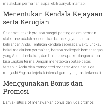
melakukan permainan siapa lebih banyak mantap.
Menentukan Kendala Kejayaan
serta Kerugian
Salah satu teknik pro apa sangat penting dalam bermain
slot online adalah menentukan batas kejayaan serta
kehilangan Anda. Tentukan kendala seberapa waktu Engkau
bakal melakukan permainan, berapa melimpah kemenangan
yang Anda dambakan, dan limit seberapa kehilangan siapa
bisa Engkau terima.Dengan menetapkan batas-batas
tersebut, Anda bisa mengontrol moneter Anda dan juga
menjauhi Engkau terjebak internal game yang tak terkendali.
Menggunakan Bonus dan
Promosi
Banyak situs slot menawarkan bonus dan juga promosi