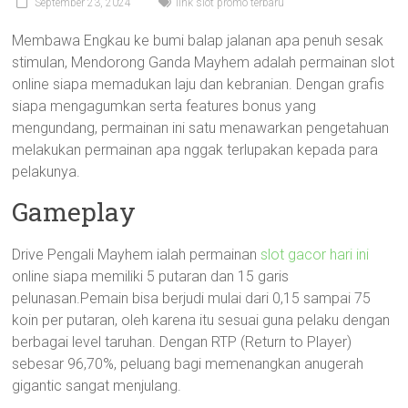
September 23, 2024
link slot promo terbaru
Membawa Engkau ke bumi balap jalanan apa penuh sesak
stimulan, Mendorong Ganda Mayhem adalah permainan slot
online siapa memadukan laju dan kebranian. Dengan grafis
siapa mengagumkan serta features bonus yang
mengundang, permainan ini satu menawarkan pengetahuan
melakukan permainan apa nggak terlupakan kepada para
pelakunya.
Gameplay
Drive Pengali Mayhem ialah permainan
slot gacor hari ini
online siapa memiliki 5 putaran dan 15 garis
pelunasan.Pemain bisa berjudi mulai dari 0,15 sampai 75
koin per putaran, oleh karena itu sesuai guna pelaku dengan
berbagai level taruhan. Dengan RTP (Return to Player)
sebesar 96,70%, peluang bagi memenangkan anugerah
gigantic sangat menjulang.