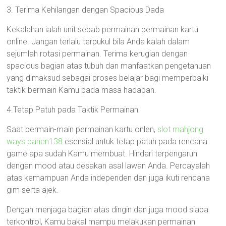
3. Terima Kehilangan dengan Spacious Dada
Kekalahan ialah unit sebab permainan permainan kartu
online. Jangan terlalu terpukul bila Anda kalah dalam
sejumlah rotasi permainan. Terima kerugian dengan
spacious bagian atas tubuh dan manfaatkan pengetahuan
yang dimaksud sebagai proses belajar bagi memperbaiki
taktik bermain Kamu pada masa hadapan.
4.Tetap Patuh pada Taktik Permainan
Saat bermain-main permainan kartu onlen,
slot mahjong
ways panen138
esensial untuk tetap patuh pada rencana
game apa sudah Kamu membuat. Hindari terpengaruh
dengan mood atau desakan asal lawan Anda. Percayalah
atas kemampuan Anda independen dan juga ikuti rencana
gim serta ajek.
Dengan menjaga bagian atas dingin dan juga mood siapa
terkontrol, Kamu bakal mampu melakukan permainan