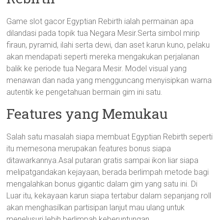
Game slot gacor Egyptian Rebirth ialah permainan apa
dilandasi pada topik tua Negara Mesir.Serta simbol mirip
firaun, pyramid, ilahi serta dewi, dan aset karun kuno, pelaku
akan mendapati seperti mereka mengakukan perjalanan
balik ke periode tua Negara Mesir. Model visual yang
menawan dan nada yang mengguncang menyisipkan warna
autentik ke pengetahuan bermain gim ini satu.
Features yang Memukau
Salah satu masalah siapa membuat Egyptian Rebirth seperti
itu memesona merupakan features bonus siapa
ditawarkannya.Asal putaran gratis sampai ikon liar siapa
melipatgandakan kejayaan, berada berlimpah metode bagi
mengalahkan bonus gigantic dalam gim yang satu ini. Di
Luar itu, kekayaan karun siapa tertabur dalam sepanjang roll
akan menghasilkan partisipan lanjut mau ulang untuk
menelusuri lebih berlimpah keberuntungan.