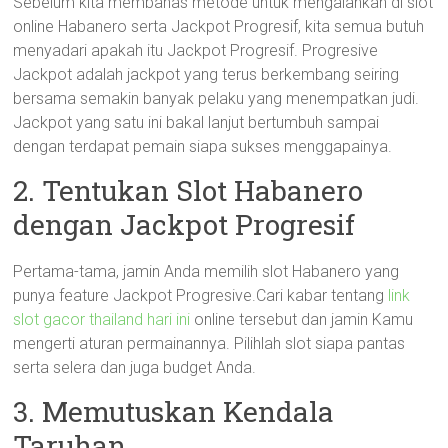
Sebelum kita membahas metode untuk mengalahkan di slot
online Habanero serta Jackpot Progresif, kita semua butuh
menyadari apakah itu Jackpot Progresif. Progresive
Jackpot adalah jackpot yang terus berkembang seiring
bersama semakin banyak pelaku yang menempatkan judi.
Jackpot yang satu ini bakal lanjut bertumbuh sampai
dengan terdapat pemain siapa sukses menggapainya.
2. Tentukan Slot Habanero
dengan Jackpot Progresif
Pertama-tama, jamin Anda memilih slot Habanero yang
punya feature Jackpot Progresive.Cari kabar tentang
link
slot gacor thailand hari ini
online tersebut dan jamin Kamu
mengerti aturan permainannya. Pilihlah slot siapa pantas
serta selera dan juga budget Anda.
3. Memutuskan Kendala
Taruhan