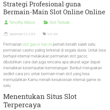
Strategi Profesional guna
Bermain-Main Slot Online Online
Timothy Wilson
Slot Terbaik
September 23, 2024
link slot
Permainan
slot gacor hari ini
pernah beralih salah satu
permainan casino paling terkenal di segala dunia. Untuk bisa
berhasil internal melakukan permainan slot gacor,
dibutuhkan cara dan juga rencana apa akurat agar dapat
menaikkan kesempatan kemenangan. Berikut merupakan
sedikit cara pro untuk bermain-main slot yang bisa
memudahkan Kamu meraih kesuksesan internal game ini
satu.
Menentukan Situs Slot
Terpercaya