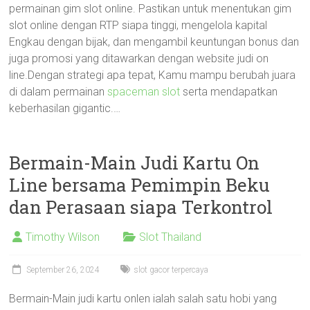
permainan gim slot online. Pastikan untuk menentukan gim
slot online dengan RTP siapa tinggi, mengelola kapital
Engkau dengan bijak, dan mengambil keuntungan bonus dan
juga promosi yang ditawarkan dengan website judi on
line.Dengan strategi apa tepat, Kamu mampu berubah juara
di dalam permainan
spaceman slot
serta mendapatkan
keberhasilan gigantic.…
Bermain-Main Judi Kartu On
Line bersama Pemimpin Beku
dan Perasaan siapa Terkontrol
Timothy Wilson
Slot Thailand
September 26, 2024
slot gacor terpercaya
Bermain-Main judi kartu onlen ialah salah satu hobi yang