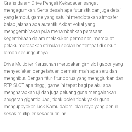
Grafis dalam Drive Pengali Kekacauan sangat
mengagumkan. Serta desain apa futuristik dan juga detail
yang lembut, game yang satu ini menciptakan atmosfer
balap jalanan apa autentik.Akibat vokal yang
menggembirakan pula menambahkan perasaan
kegembiraan dalam melakukan permainan, membuat
pelaku merasakan stimulan seolah bertempat di sirkuit
lomba sesungguhnya.
Drive Multiplier Kerusuhan merupakan gim slot gacor yang
menyediakan pengetahuan bermain-main apa seru dan
menghibur. Dengan fitur-fitur bonus yang menggiurkan dan
RTP SLOT apa tinggi, game ini tepat bagi pelaku apa
mengharapkan uji dan juga peluang guna mengalahkan
anugerah gigantic.Jadi, tidak boleh tidak yakin guna
mengupayakan luck Kamu dalam jalan raya yang penuh
sesak multiplier kekacauan ini!…