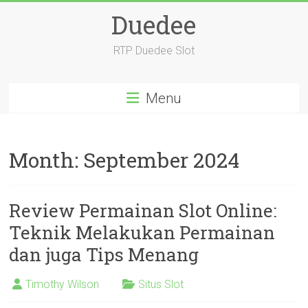
Skip
Duedee
to
content
RTP Duedee Slot
Menu
Month:
September 2024
Review Permainan Slot Online:
Teknik Melakukan Permainan
dan juga Tips Menang
Timothy Wilson
Situs Slot