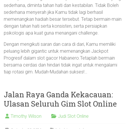
sederhana, diminta tahan hati dan kestabilan. Tidak Boleh
sederhana menyerah jika Kamu tidak lagi berhasil
memenangkan hadiah besar tersebut. Tetap bermain-main
dengan tahan hati serta konsisten, serta persiapkan
psikologis apa kuat guna menangani challenge.
Dengan mengikuti saran dan cara di dari, Kamu memiliki
peluang lebih gigantic untuk memenangkan Jackpot
Progresif dalam slot gacor Habanero.Tetaplah bermain
bersama cerdas dan hindari tidak ingat untuk mengalami
tiap rotasi gim. Mudah-Mudahan sukses!…
Jalan Raya Ganda Kekacauan:
Ulasan Seluruh Gim Slot Online
Timothy Wilson
Judi Slot Online