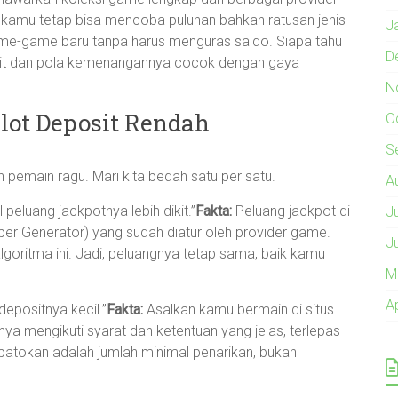
 kamu tetap bisa mencoba puluhan bahkan ratusan jenis
J
game-game baru tanpa harus menguras saldo. Siapa tahu
D
orit dan pola kemenangannya cocok dengan gaya
N
Slot Deposit Rendah
O
S
pemain ragu. Mari kita bedah satu per satu.
A
peluang jackpotnya lebih dikit.”
Fakta:
Peluang jackpot di
J
er Generator) yang sudah diatur oleh provider game.
J
oritma ini. Jadi, peluangnya tetap sama, baik kamu
M
A
epositnya kecil.”
Fakta:
Asalkan kamu bermain di situs
nya mengikuti syarat dan ketentuan yang jelas, terlepas
 patokan adalah jumlah minimal penarikan, bukan