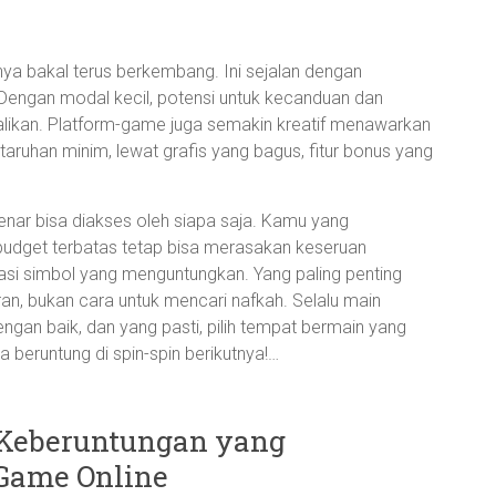
nya bakal terus berkembang. Ini sejalan dengan
Dengan modal kecil, potensi untuk kecanduan dan
ndalikan. Platform-game juga semakin kreatif menawarkan
ruhan minim, lewat grafis yang bagus, fitur bonus yang
-benar bisa diakses oleh siapa saja. Kamu yang
udget terbatas tetap bisa merasakan keseruan
i simbol yang menguntungkan. Yang paling penting
uran, bukan cara untuk mencari nafkah. Selalu main
engan baik, dan yang pasti, pilih tempat bermain yang
beruntung di spin-spin berikutnya!…
 Keberuntungan yang
Game Online