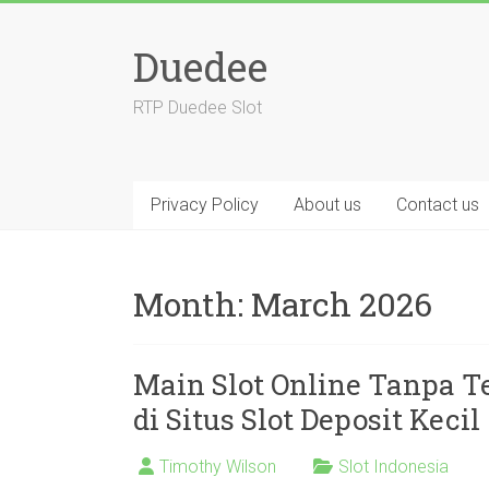
Skip
to
Duedee
content
RTP Duedee Slot
Privacy Policy
About us
Contact us
Month:
March 2026
Main Slot Online Tanpa 
di Situs Slot Deposit Kecil
Timothy Wilson
Slot Indonesia