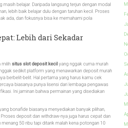
M
 masih belajar. Daripada langsung terjun dengan modal
 lebih baik belajar dulu dengan taruhan kecil. Proses
F
nggak ada, dan fokusnya bisa ke memahami pola
J
D
pat: Lebih dari Sekadar
N
O
 milih
situs slot deposit kecil
yang nggak cuma murah
S
a, nggak sedikit platform yang menawarkan deposit murah
A
 berbelit-belit. Hal pertama yang harus kamu cek
J
erpercaya biasanya punya lisensi dari lembaga pengawas
ifikasi. Ini jaminan bahwa permainan yang disediakan
J
M
 yang bonafide biasanya menyediakan banyak pilihan,
A
sa. Proses deposit dan withdraw-nya juga harus cepat dan
 menang 50 ribu tapi ditarik malah kena potongan 10
M