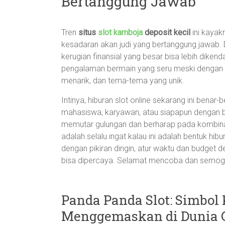
Bertanggung Jawab
Tren
situs
slot kamboja
deposit kecil
ini kayak
kesadaran akan judi yang bertanggung jawab. 
kerugian finansial yang besar bisa lebih dike
pengalaman bermain yang seru meski dengan ta
menarik, dan tema-tema yang unik.
Intinya, hiburan slot online sekarang ini benar
mahasiswa, karyawan, atau siapapun dengan b
memutar gulungan dan berharap pada kombinas
adalah selalu ingat kalau ini adalah bentuk hib
dengan pikiran dingin, atur waktu dan budget d
bisa dipercaya. Selamat mencoba dan semoga 
Panda Panda Slot: Simbol
Menggemaskan di Dunia 