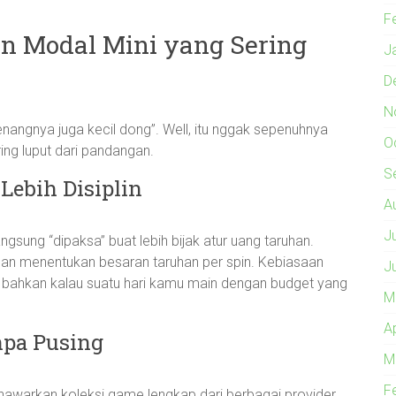
F
n Modal Mini yang Sering
J
D
N
menangnya juga kecil dong”. Well, itu nggak sepenuhnya
O
ing luput dari pandangan.
S
ebih Disiplin
A
J
sung “dipaksa” buat lebih bijak atur uang taruhan.
 dan menentukan besaran taruhan per spin. Kebiasaan
J
na bahkan kalau suatu hari kamu main dengan budget yang
M
A
pa Pusing
M
F
awarkan koleksi game lengkap dari berbagai provider