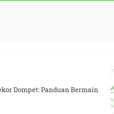
Tekor Dompet: Panduan Bermain
Ti
C