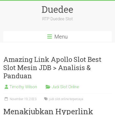
Skip
Duedee
to
content
RTP Duedee Slot
Menu
Amazing Link Apollo Slot Best
Slot Mesin JDB > Analisis &
Panduan
Timothy Wilson
Judi Slot Online
November 19, 2023
judi slot online terpercaya
Menakjubkan Hyperlink