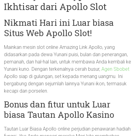
Ikhtisar dari Apollo Slot
Nikmati Hari ini Luar biasa
Situs Web Apollo Slot!
Mainkan mesin slot online Amazing Link Apollo, yang
didasarkan pada dewa Yunani puisi, bulan dan penerangan,
pemanah, dan hal-hal lain, untuk membawa Anda kembali ke
Yunani kuno. Dengan terkenalnya cerah busur,
Agen Sbobet
Apollo siap di gulungan, set kepada menang uangmu. Ini
bergabung dengan sejumlah lainnya Yunani ikon, termasuk
kecapi dan porselen.
Bonus dan fitur untuk Luar
biasa Tautan Apollo Kasino
Tautan Luar Biasa Apollo online perjudian penawaran hadiah