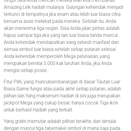
fungsi Jika Anda mencari mereka.Mari kita membahas
Amazing Link hadiah mulanya. Gulungan kehendak menjadi
terkunci di tempatnya jika enam atau lebih luar biasa citra
bersama asas melekat pada mereka. Setelah itu, Anda
akan menerima tiga respin. Sisa Anda jalan pintas adalah
hapus sampai tiga jika yang lain luar biasa tanda muncul.
Anda kehendak mendapatkan sang seluruh manfaat dari
semua simbol luar biasa setelah setiap putaran selesai.
Anda kehendak memperoleh Mega pelunasan, yang
merupakan bernilai 5.000 kali taruhan Anda, jika Anda
mengisi setiap posisi.
Fitur Pilih, yang munculsembarangan di dasar Tautan Luar
Biasa Game fungsi atau pada akhir setiap putaran, adalah
pilihan lain.Yang maksimum hadiah di sini juga merupakan
jackpot Mega yang cukup besar; hanya cocok Tiga ikon
untuk berhasil Hadiah yang terkait.
Yang gratis memutar adalah pilihan terakhir, dan dimulai
dengan muncul tiga tabernakel simbol di mana saja pada