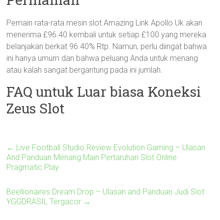
Pemain rata-rata mesin slot Amazing Link Apollo Uk akan
menerima £96.40 kembali untuk setiap £100 yang mereka
belanjakan berkat 96.40% Rtp. Namun, perlu diingat bahwa
ini hanya umum dan bahwa peluang Anda untuk menang
atau kalah sangat bergantung pada ini jumlah.
FAQ untuk Luar biasa Koneksi
Zeus Slot
←
Live Football Studio Review Evolution Gaming – Ulasan
And Panduan Menang Main Pertaruhan Slot Online
Pragmatic Play
Beellionaires Dream Drop – Ulasan and Panduan Judi Slot
YGGDRASIL Tergacor
→