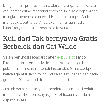
Dengan memprediksi secara akurat naungan atau variasi
atau tersembunyi memakai rekening, ini bisa dicapai.Anda
mungkin menerima a inovatif Hadiah nomor jika Anda
menebak tepatTetapi Anda akan kehilangan hadiah
kuantitas yang saat ini sedang ditawarkan.
Kuil dari Tak bernyawa Gratis
Berbelok dan Cat Wilde
Selain berfungsi sebagai scatter,
egp88 slot
simbol
Piramida Liar otomatis Mulai salah satu dari tiga bonus
putaran, memberikan Hadiah Instan atau Spins Jackpot
ketika tiga atau lebih muncul di salah satu penaruhan pada
gulungan.Di bawah lebih lanjut tentang ini.
Jumlah berhamburan yang mendarat selama asli pelatuk
menentukan berapa banyak jackpot hadiahnya adalah
dapat diakses.