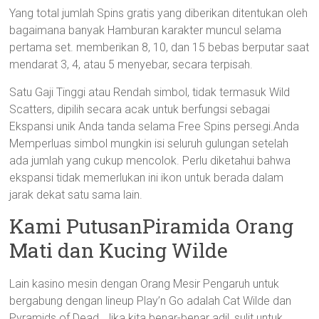
Yang total jumlah Spins gratis yang diberikan ditentukan oleh
bagaimana banyak Hamburan karakter muncul selama
pertama set. memberikan 8, 10, dan 15 bebas berputar saat
mendarat 3, 4, atau 5 menyebar, secara terpisah.
Satu Gaji Tinggi atau Rendah simbol, tidak termasuk Wild
Scatters, dipilih secara acak untuk berfungsi sebagai
Ekspansi unik Anda tanda selama Free Spins persegi.Anda
Memperluas simbol mungkin isi seluruh gulungan setelah
ada jumlah yang cukup mencolok. Perlu diketahui bahwa
ekspansi tidak memerlukan ini ikon untuk berada dalam
jarak dekat satu sama lain.
Kami PutusanPiramida Orang
Mati dan Kucing Wilde
Lain kasino mesin dengan Orang Mesir Pengaruh untuk
bergabung dengan lineup Play’n Go adalah Cat Wilde dan
Pyramids of Dead. Jika kita benar-benar adil, sulit untuk