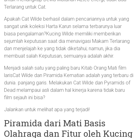
Terlarang untuk Cat.
Apakah Cat Wilde berhasil dalam pencariannya untuk yang
sangat unik koleksi Harta Karun selama terbarunya luar
biasa pengalaman?Kucing Wilde memiliki memberikan
sejumlah keputusan saat dia menavigasi Makam Terlarang
dan menjelajah ke yang tidak diketahui; namun, jika dia
membuat salah Keputusan, semuanya adalah akhir.
Menjadi salah satu yang paling baru Kitab Orang Mati film
larisCat Wilde dan Piramida Kematian adalah yang terbaru di
dunia. panjang garis. Melakukan Cat Wilde dan Pyramids of
Dead melampaui asli dalam hal kinerja karena tidak baru
film sejauh ini bisa?
Jalankan untuk melihat apa yang terjadi!
Piramida dari Mati Basis
Olahraga dan Fitur oleh Kucing