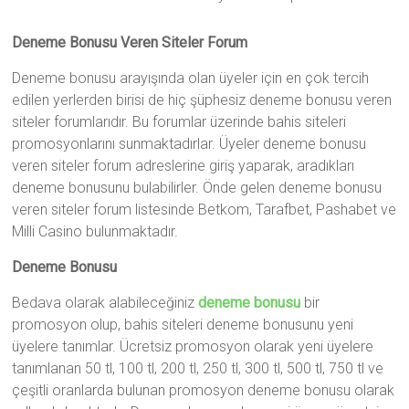
Deneme Bonusu Veren Siteler Forum
Deneme bonusu arayışında olan üyeler için en çok tercih
edilen yerlerden birisi de hiç şüphesiz deneme bonusu veren
siteler forumlarıdır. Bu forumlar üzerinde bahis siteleri
promosyonlarını sunmaktadırlar. Üyeler deneme bonusu
veren siteler forum adreslerine giriş yaparak, aradıkları
deneme bonusunu bulabilirler. Önde gelen deneme bonusu
veren siteler forum listesinde Betkom, Tarafbet, Pashabet ve
Milli Casino bulunmaktadır.
Deneme Bonusu
Bedava olarak alabileceğiniz
deneme bonusu
bir
promosyon olup, bahis siteleri deneme bonusunu yeni
üyelere tanımlar. Ücretsiz promosyon olarak yeni üyelere
tanımlanan 50 tl, 100 tl, 200 tl, 250 tl, 300 tl, 500 tl, 750 tl ve
çeşitli oranlarda bulunan promosyon deneme bonusu olarak