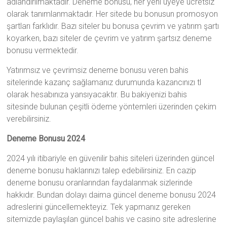
adlandırılmaktadır. Deneme bonusu, her yeni üyeye ücretsiz
olarak tanımlanmaktadır. Her sitede bu bonusun promosyon
şartları farklıdır. Bazı siteler bu bonusa çevrim ve yatırım şartı
koyarken, bazı siteler de çevrim ve yatırım şartsız deneme
bonusu vermektedir.
Yatırımsız ve çevrimsiz deneme bonusu veren bahis
sitelerinde kazanç sağlamanız durumunda kazancınızı tl
olarak hesabınıza yansıyacaktır. Bu bakiyenizi bahis
sitesinde bulunan çeşitli ödeme yöntemleri üzerinden çekim
verebilirsiniz.
Deneme Bonusu 2024
2024 yılı itibariyle en güvenilir bahis siteleri üzerinden güncel
deneme bonusu haklarınızı talep edebilirsiniz. En cazip
deneme bonusu oranlarından faydalanmak sizlerinde
hakkıdır. Bundan dolayı daima güncel deneme bonusu 2024
adreslerini güncellemekteyiz. Tek yapmanız gereken
sitemizde paylaşılan güncel bahis ve casino site adreslerine