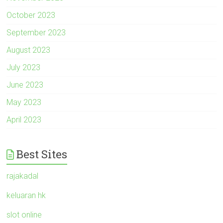
October 2023
September 2023
August 2023
July 2023
June 2023
May 2023
April 2023
Best Sites
rajakadal
keluaran hk
slot online