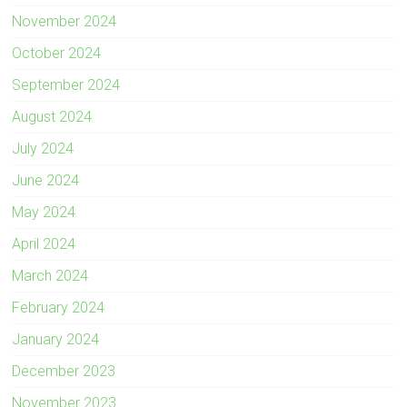
November 2024
October 2024
September 2024
August 2024
July 2024
June 2024
May 2024
April 2024
March 2024
February 2024
January 2024
December 2023
November 2023