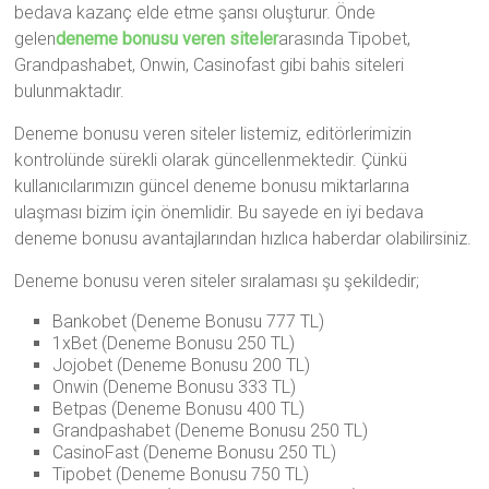
bedava kazanç elde etme şansı oluşturur. Önde
gelen
deneme bonusu veren siteler
arasında Tipobet,
Grandpashabet, Onwin, Casinofast gibi bahis siteleri
bulunmaktadır.
Deneme bonusu veren siteler listemiz, editörlerimizin
kontrolünde sürekli olarak güncellenmektedir. Çünkü
kullanıcılarımızın güncel deneme bonusu miktarlarına
ulaşması bizim için önemlidir. Bu sayede en iyi bedava
deneme bonusu avantajlarından hızlıca haberdar olabilirsiniz.
Deneme bonusu veren siteler sıralaması şu şekildedir;
Bankobet (Deneme Bonusu 777 TL)
1xBet (Deneme Bonusu 250 TL)
Jojobet (Deneme Bonusu 200 TL)
Onwin (Deneme Bonusu 333 TL)
Betpas (Deneme Bonusu 400 TL)
Grandpashabet (Deneme Bonusu 250 TL)
CasinoFast (Deneme Bonusu 250 TL)
Tipobet (Deneme Bonusu 750 TL)