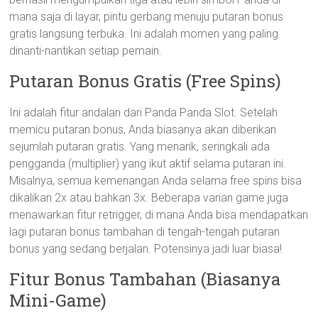
mana saja di layar, pintu gerbang menuju putaran bonus
gratis langsung terbuka. Ini adalah momen yang paling
dinanti-nantikan setiap pemain.
Putaran Bonus Gratis (Free Spins)
Ini adalah fitur andalan dari Panda Panda Slot. Setelah
memicu putaran bonus, Anda biasanya akan diberikan
sejumlah putaran gratis. Yang menarik, seringkali ada
pengganda (multiplier) yang ikut aktif selama putaran ini.
Misalnya, semua kemenangan Anda selama free spins bisa
dikalikan 2x atau bahkan 3x. Beberapa varian game juga
menawarkan fitur retrigger, di mana Anda bisa mendapatkan
lagi putaran bonus tambahan di tengah-tengah putaran
bonus yang sedang berjalan. Potensinya jadi luar biasa!
Fitur Bonus Tambahan (Biasanya
Mini-Game)