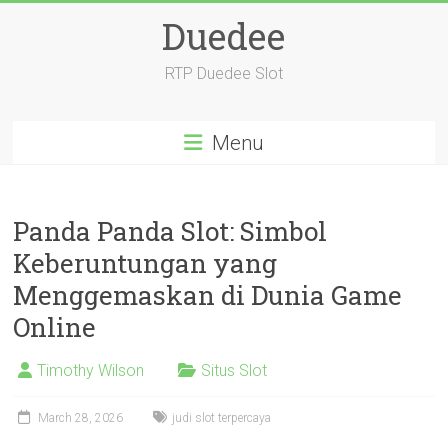
Skip
Duedee
to
content
RTP Duedee Slot
Menu
Panda Panda Slot: Simbol
Keberuntungan yang
Menggemaskan di Dunia Game
Online
Timothy Wilson
Situs Slot
March 28, 2026
judi slot terpercaya