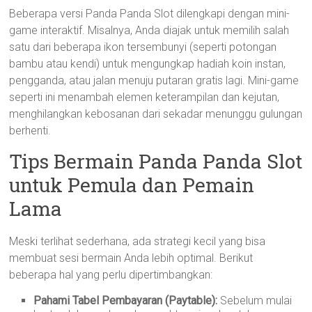
Beberapa versi Panda Panda Slot dilengkapi dengan mini-
game interaktif. Misalnya, Anda diajak untuk memilih salah
satu dari beberapa ikon tersembunyi (seperti potongan
bambu atau kendi) untuk mengungkap hadiah koin instan,
pengganda, atau jalan menuju putaran gratis lagi. Mini-game
seperti ini menambah elemen keterampilan dan kejutan,
menghilangkan kebosanan dari sekadar menunggu gulungan
berhenti.
Tips Bermain Panda Panda Slot
untuk Pemula dan Pemain
Lama
Meski terlihat sederhana, ada strategi kecil yang bisa
membuat sesi bermain Anda lebih optimal. Berikut
beberapa hal yang perlu dipertimbangkan:
Pahami Tabel Pembayaran (Paytable):
Sebelum mulai