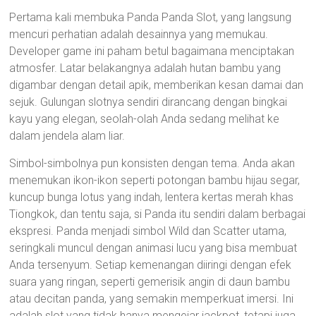
Pertama kali membuka Panda Panda Slot, yang langsung
mencuri perhatian adalah desainnya yang memukau.
Developer game ini paham betul bagaimana menciptakan
atmosfer. Latar belakangnya adalah hutan bambu yang
digambar dengan detail apik, memberikan kesan damai dan
sejuk. Gulungan slotnya sendiri dirancang dengan bingkai
kayu yang elegan, seolah-olah Anda sedang melihat ke
dalam jendela alam liar.
Simbol-simbolnya pun konsisten dengan tema. Anda akan
menemukan ikon-ikon seperti potongan bambu hijau segar,
kuncup bunga lotus yang indah, lentera kertas merah khas
Tiongkok, dan tentu saja, si Panda itu sendiri dalam berbagai
ekspresi. Panda menjadi simbol Wild dan Scatter utama,
seringkali muncul dengan animasi lucu yang bisa membuat
Anda tersenyum. Setiap kemenangan diiringi dengan efek
suara yang ringan, seperti gemerisik angin di daun bambu
atau decitan panda, yang semakin memperkuat imersi. Ini
adalah slot yang tidak hanya mengejar jackpot, tetapi juga