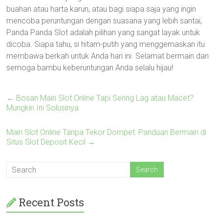
buahan atau harta karun, atau bagi siapa saja yang ingin
mencoba peruntungan dengan suasana yang lebih santai,
Panda Panda Slot adalah pilihan yang sangat layak untuk
dicoba. Siapa tahu, si hitam-putih yang menggemaskan itu
membawa berkah untuk Anda hari ini. Selamat bermain dan
semoga bambu keberuntungan Anda selalu hijau!
←
Bosan Main Slot Online Tapi Sering Lag atau Macet?
Mungkin Ini Solusinya
Main Slot Online Tanpa Tekor Dompet: Panduan Bermain di
Situs Slot Deposit Kecil
→
Recent Posts