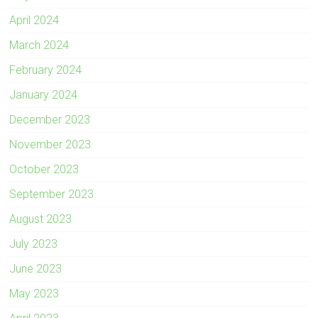
April 2024
March 2024
February 2024
January 2024
December 2023
November 2023
October 2023
September 2023
August 2023
July 2023
June 2023
May 2023