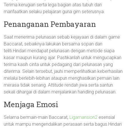
Terima kerugian serta lega bagian atas tubuh dan
manfaatkan selaku pelajaran guna gim seterusnya.
Penanganan Pembayaran
Saat menerima pelunasan sebab kejayaan di dalam game
Baccarat, sebaiknya lakukan bersama sopan dan
teliti.Hindari mendapat pelunasan dengan metode siapa
kasar maupun kurang ajar. Pastikanlah untuk mengucapkan
terima kasih cinta untuk pedagang dari pelunasan yang
diterima. Selain tersebut, jauhi memperlihatkan keberhasilan
melalui berlebih-lebihan ataupun menghasilkan pemain lain
merasa tidak senang. Attitude rendah jiwa serta santun
sekali dihargai di dalam menjalankan handling pelunasan.
Menjaga Emosi
Selama bermain-main Baccarat,
Ligamansion2
esensial
untuk mampu mengendalikan perasaan serta bagus.Hindari