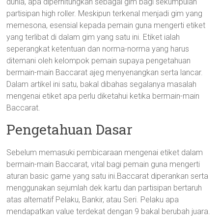
dunia, apa diperhitungkan sebagai gim bagi sekumpulan
partisipan high roller. Meskipun terkenal menjadi gim yang
memesona, esensial kepada pemain guna mengerti etiket
yang terlibat di dalam gim yang satu ini. Etiket ialah
seperangkat ketentuan dan norma-norma yang harus
ditemani oleh kelompok pemain supaya pengetahuan
bermain-main Baccarat ajeg menyenangkan serta lancar.
Dalam artikel ini satu, bakal dibahas segalanya masalah
mengenai etiket apa perlu diketahui ketika bermain-main
Baccarat.
Pengetahuan Dasar
Sebelum memasuki pembicaraan mengenai etiket dalam
bermain-main Baccarat, vital bagi pemain guna mengerti
aturan basic game yang satu ini.Baccarat diperankan serta
menggunakan sejumlah dek kartu dan partisipan bertaruh
atas alternatif Pelaku, Bankir, atau Seri. Pelaku apa
mendapatkan value terdekat dengan 9 bakal berubah juara.