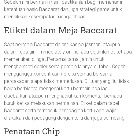
Sebelum Ini bermain-main, pastikanlah bagi memahami
ketentuan basic Baccarat dan juga strategi game untuk
menaikkan kesempatan mengalahkan.
Etiket dalam Meja Baccarat
Saat bermain Baccarat dalam kasino jasmani ataupun
dalam rupa gim immediately online, ada sejumlah etiket apa
memerlukan diingat.Pertama-tama, jamin untuk
menghormati dealer serta pemain lainnya di tabel. Cegah
mengganggu konsentrasi mereka semua bersama
percakapan siapa tidak memerlukan. Di Luar yang itu, tidak
boleh berbicara mengenai kartu bermain apa lagi
disebarkan ataupun menghadiahkan komentar bernada
buruk ketika melakukan permainan. Etiket dalam tabel
Baccarat serta termasuk pembagian kartu apa wajib
dilakukan dari pedagang dengan teliti dan juga seimbang.
Penataan Chip