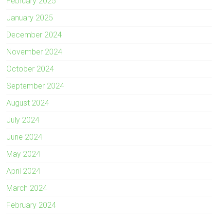
February 2025
January 2025
December 2024
November 2024
October 2024
September 2024
August 2024
July 2024
June 2024
May 2024
April 2024
March 2024
February 2024