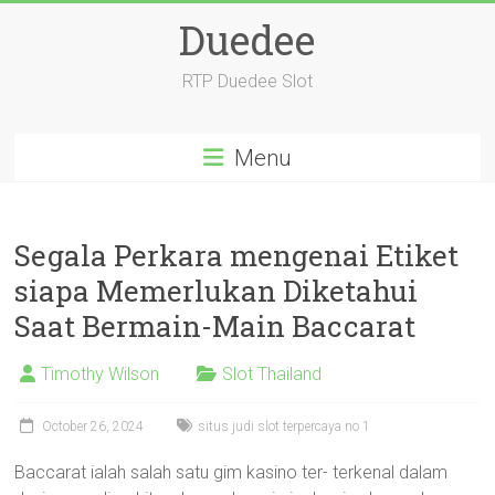
Skip
Duedee
to
content
RTP Duedee Slot
Menu
Segala Perkara mengenai Etiket
siapa Memerlukan Diketahui
Saat Bermain-Main Baccarat
Timothy Wilson
Slot Thailand
October 26, 2024
situs judi slot terpercaya no 1
Baccarat ialah salah satu gim kasino ter- terkenal dalam