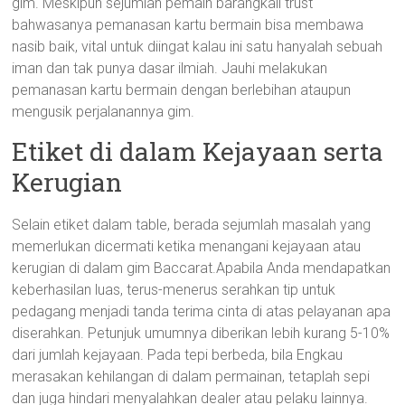
gim. Meskipun sejumlah pemain barangkali trust
bahwasanya pemanasan kartu bermain bisa membawa
nasib baik, vital untuk diingat kalau ini satu hanyalah sebuah
iman dan tak punya dasar ilmiah. Jauhi melakukan
pemanasan kartu bermain dengan berlebihan ataupun
mengusik perjalanannya gim.
Etiket di dalam Kejayaan serta
Kerugian
Selain etiket dalam table, berada sejumlah masalah yang
memerlukan dicermati ketika menangani kejayaan atau
kerugian di dalam gim Baccarat.Apabila Anda mendapatkan
keberhasilan luas, terus-menerus serahkan tip untuk
pedagang menjadi tanda terima cinta di atas pelayanan apa
diserahkan. Petunjuk umumnya diberikan lebih kurang 5-10%
dari jumlah kejayaan. Pada tepi berbeda, bila Engkau
merasakan kehilangan di dalam permainan, tetaplah sepi
dan juga hindari menyalahkan dealer atau pelaku lainnya.