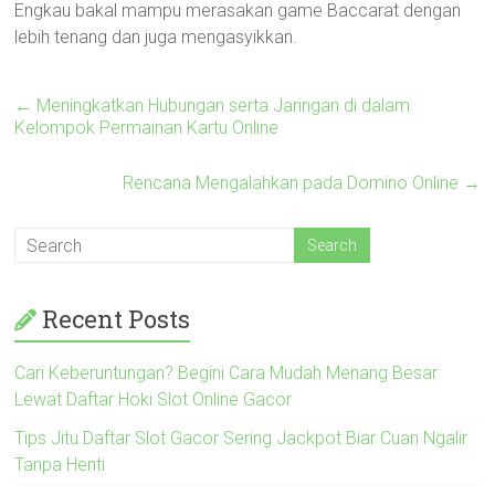
Engkau bakal mampu merasakan game Baccarat dengan
lebih tenang dan juga mengasyikkan.
←
Meningkatkan Hubungan serta Jaringan di dalam
Kelompok Permainan Kartu Online
Rencana Mengalahkan pada Domino Online
→
Recent Posts
Cari Keberuntungan? Begini Cara Mudah Menang Besar
Lewat Daftar Hoki Slot Online Gacor
Tips Jitu Daftar Slot Gacor Sering Jackpot Biar Cuan Ngalir
Tanpa Henti