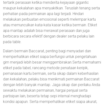
tertarik perasaan ketika menderita kejayaan gigantic
maupun kekalahan apa menyakitkan. Teruslah tenang serta
perhatian pada permainan apa lagi terjadi. Hindari
melakukan perbuatan emosional seperti melempar kartu
atau memunculkan kata-kata kasar ketika bermain. Etiket
apa mantap adalah bisa merawat perasaan dan juga
berbicara secara efektif dengan dealer serta pelaku lain
pada table.
Dalam bermain Baccarat, penting bagi menyadari dan
memperhatikan etiket siapa berfungsi untuk pengetahuan
gim menjadi lebih besar menggembirakan.Serta memahami
etiket pada tabel, rancang metode penataan keripik,
pemanasan kartu bermain, serta sikap dalam keberhasilan
dan kekalahan, pelaku bisa menikmati permainan Baccarat
dengan lebih banyak mantap. Jaga sikap dan perilaku Anda
sewaktu melakukan permainan, hargai penjual serta
partisipan lain, beserta tetap sepi internal menghadapi
kondisi apapun. Serta memperhatikan etiket siapa akurat,