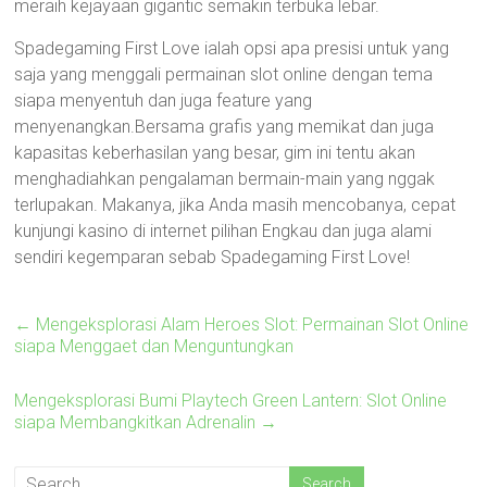
meraih kejayaan gigantic semakin terbuka lebar.
Spadegaming First Love ialah opsi apa presisi untuk yang
saja yang menggali permainan slot online dengan tema
siapa menyentuh dan juga feature yang
menyenangkan.Bersama grafis yang memikat dan juga
kapasitas keberhasilan yang besar, gim ini tentu akan
menghadiahkan pengalaman bermain-main yang nggak
terlupakan. Makanya, jika Anda masih mencobanya, cepat
kunjungi kasino di internet pilihan Engkau dan juga alami
sendiri kegemparan sebab Spadegaming First Love!
←
Mengeksplorasi Alam Heroes Slot: Permainan Slot Online
siapa Menggaet dan Menguntungkan
Mengeksplorasi Bumi Playtech Green Lantern: Slot Online
siapa Membangkitkan Adrenalin
→