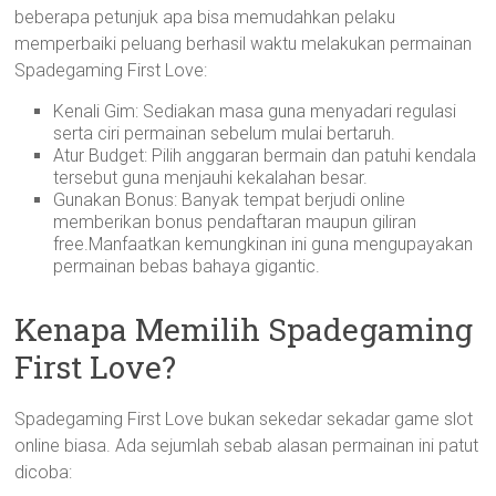
beberapa petunjuk apa bisa memudahkan pelaku
memperbaiki peluang berhasil waktu melakukan permainan
Spadegaming First Love:
Kenali Gim: Sediakan masa guna menyadari regulasi
serta ciri permainan sebelum mulai bertaruh.
Atur Budget: Pilih anggaran bermain dan patuhi kendala
tersebut guna menjauhi kekalahan besar.
Gunakan Bonus: Banyak tempat berjudi online
memberikan bonus pendaftaran maupun giliran
free.Manfaatkan kemungkinan ini guna mengupayakan
permainan bebas bahaya gigantic.
Kenapa Memilih Spadegaming
First Love?
Spadegaming First Love bukan sekedar sekadar game slot
online biasa. Ada sejumlah sebab alasan permainan ini patut
dicoba: