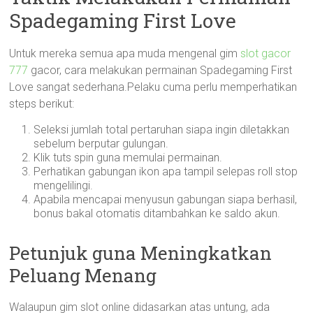
Spadegaming First Love
Untuk mereka semua apa muda mengenal gim
slot gacor
777
gacor, cara melakukan permainan Spadegaming First
Love sangat sederhana.Pelaku cuma perlu memperhatikan
steps berikut:
Seleksi jumlah total pertaruhan siapa ingin diletakkan
sebelum berputar gulungan.
Klik tuts spin guna memulai permainan.
Perhatikan gabungan ikon apa tampil selepas roll stop
mengelilingi.
Apabila mencapai menyusun gabungan siapa berhasil,
bonus bakal otomatis ditambahkan ke saldo akun.
Petunjuk guna Meningkatkan
Peluang Menang
Walaupun gim slot online didasarkan atas untung, ada