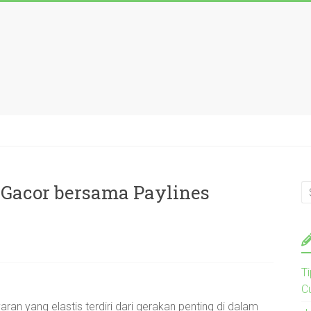
 Gacor bersama Paylines
Ti
C
an yang elastis terdiri dari gerakan penting di dalam