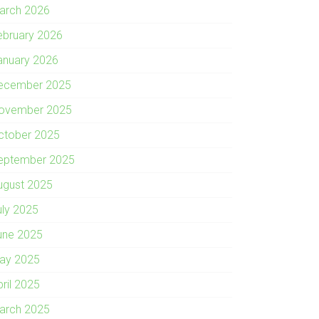
arch 2026
ebruary 2026
anuary 2026
ecember 2025
ovember 2025
ctober 2025
eptember 2025
ugust 2025
uly 2025
une 2025
ay 2025
pril 2025
arch 2025