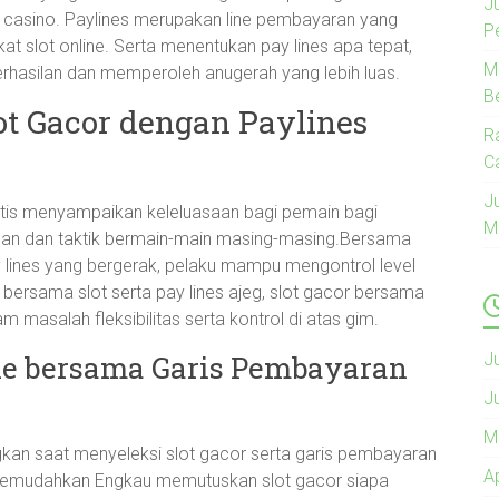
J
casino. Paylines merupakan line pembayaran yang
P
slot online. Serta menentukan pay lines apa tepat,
M
asilan dan memperoleh anugerah yang lebih luas.
B
t Gacor dengan Paylines
R
Ca
J
stis menyampaikan keleluasaan bagi pemain bagi
M
lihan dan taktik bermain-main masing-masing.Bersama
y lines yang bergerak, pelaku mampu mengontrol level
bersama slot serta pay lines ajeg, slot gacor bersama
m masalah fleksibilitas serta kontrol di atas gim.
ne bersama Garis Pembayaran
J
J
M
gkan saat menyeleksi slot gacor serta garis pembayaran
A
i memudahkan Engkau memutuskan slot gacor siapa