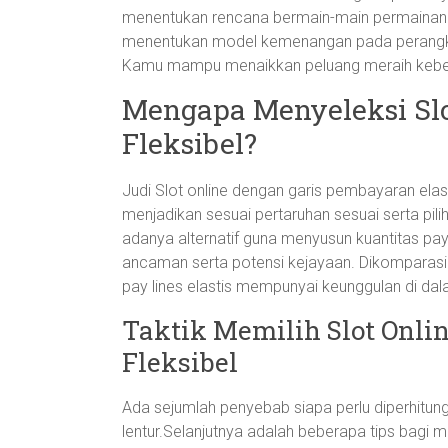
menentukan rencana bermain-main permainan 
menentukan model kemenangan pada perangkat 
Kamu mampu menaikkan peluang meraih keberh
Mengapa Menyeleksi Slo
Fleksibel?
Judi Slot online dengan garis pembayaran ela
menjadikan sesuai pertaruhan sesuai serta pi
adanya alternatif guna menyusun kuantitas pa
ancaman serta potensi kejayaan. Dikomparasi 
pay lines elastis mempunyai keunggulan di dala
Taktik Memilih Slot Onli
Fleksibel
Ada sejumlah penyebab siapa perlu diperhitun
lentur.Selanjutnya adalah beberapa tips bag