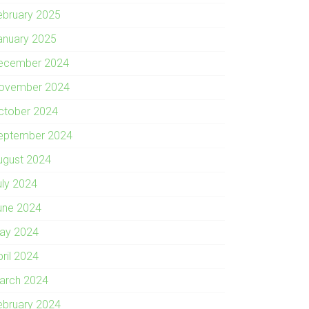
ebruary 2025
anuary 2025
ecember 2024
ovember 2024
ctober 2024
eptember 2024
ugust 2024
uly 2024
une 2024
ay 2024
pril 2024
arch 2024
ebruary 2024