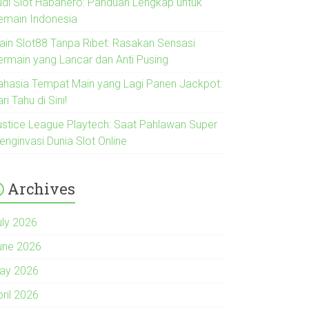
udi Slot Habanero: Panduan Lengkap untuk
emain Indonesia
ain Slot88 Tanpa Ribet: Rasakan Sensasi
ermain yang Lancar dan Anti Pusing
ahasia Tempat Main yang Lagi Panen Jackpot:
ri Tahu di Sini!
ustice League Playtech: Saat Pahlawan Super
enginvasi Dunia Slot Online
Archives
uly 2026
une 2026
ay 2026
pril 2026