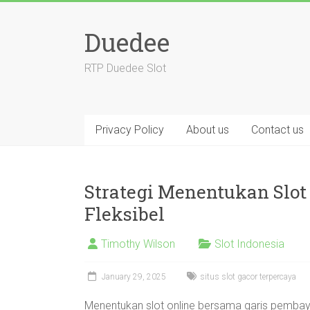
Skip
to
Duedee
content
RTP Duedee Slot
Privacy Policy
About us
Contact us
Strategi Menentukan Slot
Fleksibel
Timothy Wilson
Slot Indonesia
January 29, 2025
situs slot gacor terpercaya
Menentukan slot online bersama garis pembayar