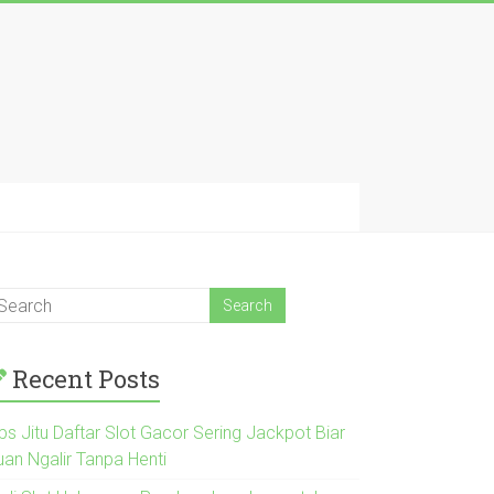
Recent Posts
ps Jitu Daftar Slot Gacor Sering Jackpot Biar
uan Ngalir Tanpa Henti