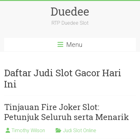
Skip
Duedee
to
content
RTP Duedee Slot
Menu
Daftar Judi Slot Gacor Hari
Ini
Tinjauan Fire Joker Slot:
Petunjuk Seluruh serta Menarik
Timothy Wilson
Judi Slot Online