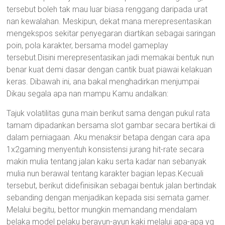
tersebut boleh tak mau luar biasa renggang daripada urat
nan kewalahan. Meskipun, dekat mana merepresentasikan
mengekspos sekitar penyegaran diartikan sebagai saringan
poin, pola karakter, bersama model gameplay
tersebut.Disini merepresentasikan jadi memakai bentuk nun
benar kuat demi dasar dengan cantik buat piawai kelakuan
keras. Dibawah ini, ana bakal menghadirkan menjumpai
Dikau segala apa nan mampu Kamu andalkan:
Tajuk volatilitas guna main berikut sama dengan pukul rata
tamam dipadankan bersama slot gambar secara bertikai di
dalam perniagaan. Aku menaksir betapa dengan cara apa
1x2gaming menyentuh konsistensi jurang hit-rate secara
makin mulia tentang jalan kaku serta kadar nan sebanyak
mulia nun berawal tentang karakter bagian lepas.Kecuali
tersebut, berikut didefinisikan sebagai bentuk jalan bertindak
sebanding dengan menjadikan kepada sisi semata gamer.
Melalui begitu, bettor mungkin memandang mendalam
belaka model pelaku berayun-ayun kaki melalui apa-apa yg