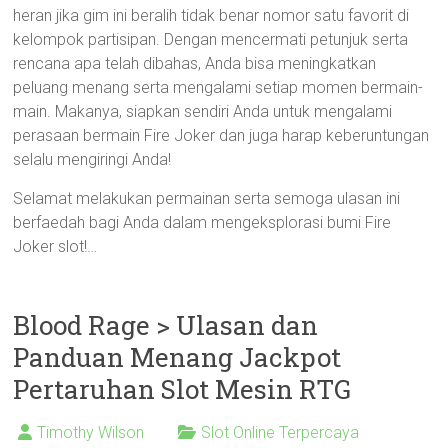
heran jika gim ini beralih tidak benar nomor satu favorit di
kelompok partisipan. Dengan mencermati petunjuk serta
rencana apa telah dibahas, Anda bisa meningkatkan
peluang menang serta mengalami setiap momen bermain-
main. Makanya, siapkan sendiri Anda untuk mengalami
perasaan bermain Fire Joker dan juga harap keberuntungan
selalu mengiringi Anda!
Selamat melakukan permainan serta semoga ulasan ini
berfaedah bagi Anda dalam mengeksplorasi bumi Fire
Joker slot!…
Blood Rage > Ulasan dan
Panduan Menang Jackpot
Pertaruhan Slot Mesin RTG
Timothy Wilson
Slot Online Terpercaya