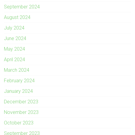
September 2024
August 2024
July 2024
June 2024
May 2024
April 2024
March 2024
February 2024
January 2024
December 2023
November 2023
October 2023
September 2023