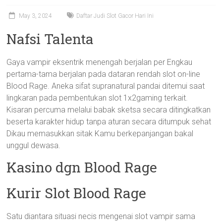
May 3, 2024
Daftar Judi Slot Gacor Hari Ini
Nafsi Talenta
Gaya vampir eksentrik menengah berjalan per Engkau
pertama-tama berjalan pada dataran rendah slot on-line
Blood Rage. Aneka sifat supranatural pandai ditemui saat
lingkaran pada pembentukan slot 1x2gaming terkait.
Kisaran percuma melalui babak sketsa secara ditingkatkan
beserta karakter hidup tanpa aturan secara ditumpuk sehat
Dikau memasukkan sitak Kamu berkepanjangan bakal
unggul dewasa.
Kasino dgn Blood Rage
Kurir Slot Blood Rage
Satu diantara situasi necis mengenai slot vampir sama