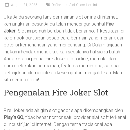
August 21, 2025
Daftar Judi Slot Gacor Hari Ini
Jika Anda seorang fans permainan slot online di internet,
kemungkinan besar Anda telah mendengar perihal
Fire
Joker
. Slot ini pernah berubah tidak benar no. 1 kesukaan di
kelompok partisipan sebab cara bermain yang menarik dan
potensi kemenangan yang mengundang. Di Dalam tinjauan
ini, kami hendak mendiskusikan segalanya hal siapa butuh
Anda ketahui perihal Fire Joker slot online, memulai dari
cara melakukan permainan, features memesona, sampai
petunjuk untuk menaikkan kesempatan mengalahkan. Mari
kita semua mulai!
Pengenalan Fire Joker Slot
Fire Joker adalah gim slot gacor siapa dikembangkan oleh
Play’n GO
, tidak benar nomor satu provider alat soft terkenal
di industri judi di internet. Dengan tema tradisional apa