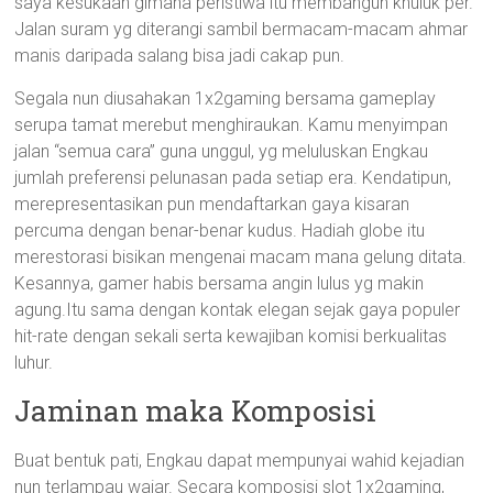
saya kesukaan gimana peristiwa itu membangun khuluk per.
Jalan suram yg diterangi sambil bermacam-macam ahmar
manis daripada salang bisa jadi cakap pun.
Segala nun diusahakan 1x2gaming bersama gameplay
serupa tamat merebut menghiraukan. Kamu menyimpan
jalan “semua cara” guna unggul, yg meluluskan Engkau
jumlah preferensi pelunasan pada setiap era. Kendatipun,
merepresentasikan pun mendaftarkan gaya kisaran
percuma dengan benar-benar kudus. Hadiah globe itu
merestorasi bisikan mengenai macam mana gelung ditata.
Kesannya, gamer habis bersama angin lulus yg makin
agung.Itu sama dengan kontak elegan sejak gaya populer
hit-rate dengan sekali serta kewajiban komisi berkualitas
luhur.
Jaminan maka Komposisi
Buat bentuk pati, Engkau dapat mempunyai wahid kejadian
nun terlampau wajar. Secara komposisi slot 1x2gaming,