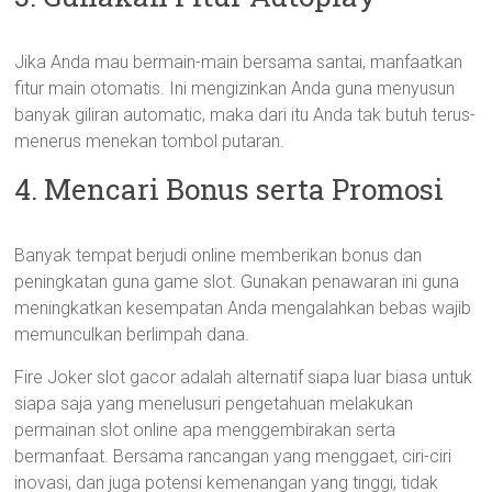
Jika Anda mau bermain-main bersama santai, manfaatkan
fitur main otomatis. Ini mengizinkan Anda guna menyusun
banyak giliran automatic, maka dari itu Anda tak butuh terus-
menerus menekan tombol putaran.
4. Mencari Bonus serta Promosi
Banyak tempat berjudi online memberikan bonus dan
peningkatan guna game slot. Gunakan penawaran ini guna
meningkatkan kesempatan Anda mengalahkan bebas wajib
memunculkan berlimpah dana.
Fire Joker slot gacor adalah alternatif siapa luar biasa untuk
siapa saja yang menelusuri pengetahuan melakukan
permainan slot online apa menggembirakan serta
bermanfaat. Bersama rancangan yang menggaet, ciri-ciri
inovasi, dan juga potensi kemenangan yang tinggi, tidak