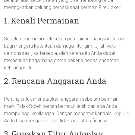
Berikut ialah sedikit saran yang bisa menolong Anda
meningkatkan peluang berhasil saat bermain Fire Joker:
1. Kenali Permainan
Sebelum memulai melakukan permainan, luangkan durasi
bagi mengerti ketentuan dan juga fitur gim. Ujilah versi
demonstrasi jika tersedia, oleh karena itu Anda dapat
merasakan bagaimana game bekerja bebas ancaman
kehilangan duit.
2. Rencana Anggaran Anda
Penting untuk menetapkan anggaran sebelum bermain-
main. Tidak Boleh pernah bertaruh lebih dari apa Anda
mampu bagi kehilangan. Dengan mengatur kendala,
kopi 4d
Anda bisa mengalami gim tidak ada stres finansial.
3. Gunakan Fitur Autoplay