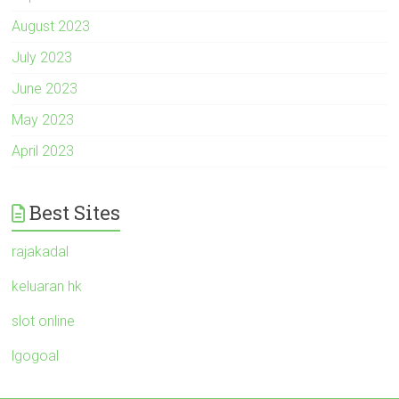
August 2023
July 2023
June 2023
May 2023
April 2023
Best Sites
rajakadal
keluaran hk
slot online
lgogoal