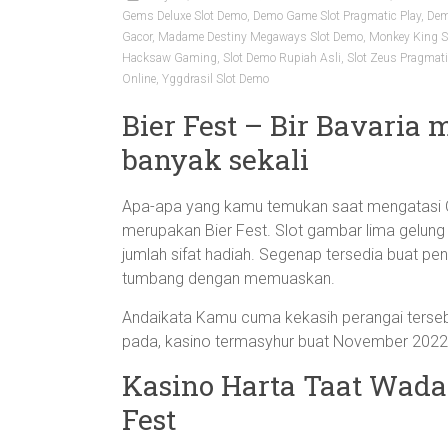
Gems Deluxe Slot Demo
,
Demo Game Slot Pragmatic Play
,
Dem
Gacor
,
Madame Destiny Megaways Slot Demo
,
Monkey King S
Hacksaw Gaming
,
Slot Demo Rupiah Asli
,
Slot Zeus Pragmat
Online
,
Yggdrasil Slot Demo
Bier Fest – Bir Bavaria
banyak sekali
Apa-apa yang kamu temukan saat mengatasi O
merupakan Bier Fest. Slot gambar lima gelung b
jumlah sifat hadiah. Segenap tersedia buat 
tumbang dengan memuaskan.
Andaikata Kamu cuma kekasih perangai tersebu
pada, kasino termasyhur buat November 2022
Kasino Harta Taat Wada
Fest