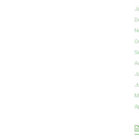
J
D
N
O
S
A
J
J
M
A