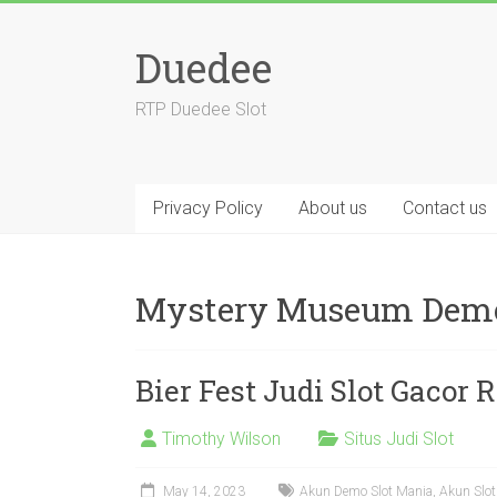
Skip
to
Duedee
content
RTP Duedee Slot
Privacy Policy
About us
Contact us
Mystery Museum Demo
Bier Fest Judi Slot Gacor
Timothy Wilson
Situs Judi Slot
May 14, 2023
Akun Demo Slot Mania
,
Akun Slot