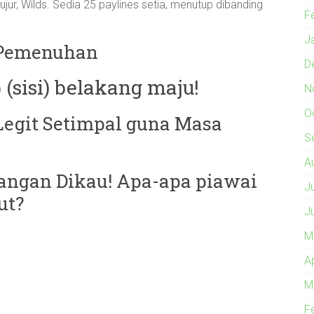
, Wilds. Sedia 25 paylines setia, menutup dibanding
F
J
 Pemenuhan
D
(sisi) belakang maju!
N
O
Legit Setimpal guna Masa
S
A
ngan Dikau! Apa-apa piawai
J
ut?
J
M
A
M
F