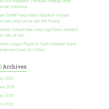
udi Slot Habanero: Panduan Lengkap untuk
emain Indonesia
ain Slot88 Tanpa Ribet: Rasakan Sensasi
ermain yang Lancar dan Anti Pusing
ahasia Tempat Main yang Lagi Panen Jackpot:
ri Tahu di Sini!
ustice League Playtech: Saat Pahlawan Super
enginvasi Dunia Slot Online
Archives
uly 2026
une 2026
ay 2026
pril 2026