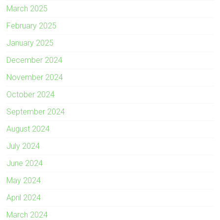
March 2025
February 2025
January 2025
December 2024
November 2024
October 2024
September 2024
August 2024
July 2024
June 2024
May 2024
April 2024
March 2024