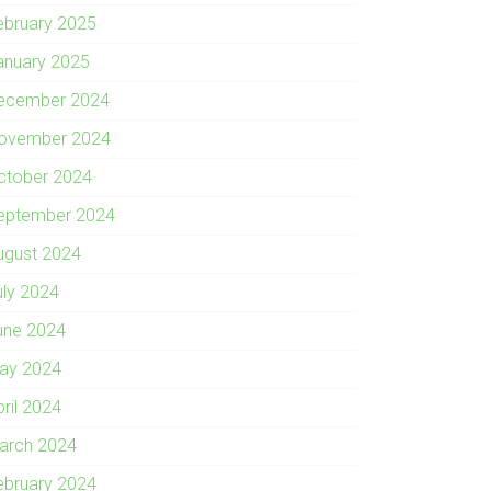
ebruary 2025
anuary 2025
ecember 2024
ovember 2024
ctober 2024
eptember 2024
ugust 2024
uly 2024
une 2024
ay 2024
pril 2024
arch 2024
ebruary 2024