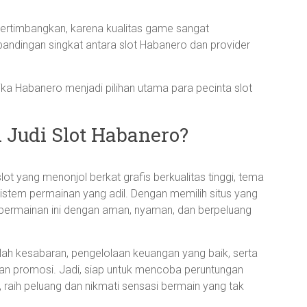
ertimbangkan, karena kualitas game sangat
andingan singkat antara slot Habanero dan provider
ika Habanero menjadi pilihan utama para pecinta slot
Judi Slot Habanero?
yang menonjol berkat grafis berkualitas tinggi, tema
istem permainan yang adil. Dengan memilih situs yang
 permainan ini dengan aman, nyaman, dan berpeluang
alah kesabaran, pengelolaan keuangan yang baik, serta
n promosi. Jadi, siap untuk mencoba peruntungan
, raih peluang dan nikmati sensasi bermain yang tak