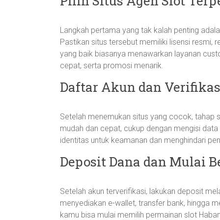
Pilih Situs Agen Slot Ter
Langkah pertama yang tak kalah penting adalah
Pastikan situs tersebut memiliki lisensi resmi, r
yang baik biasanya menawarkan layanan custo
cepat, serta promosi menarik.
Daftar Akun dan Verifikas
Setelah menemukan situs yang cocok, tahap se
mudah dan cepat, cukup dengan mengisi data di
identitas untuk keamanan dan menghindari pen
Deposit Dana dan Mulai 
Setelah akun terverifikasi, lakukan deposit m
menyediakan e-wallet, transfer bank, hingga m
kamu bisa mulai memilih permainan slot Haban