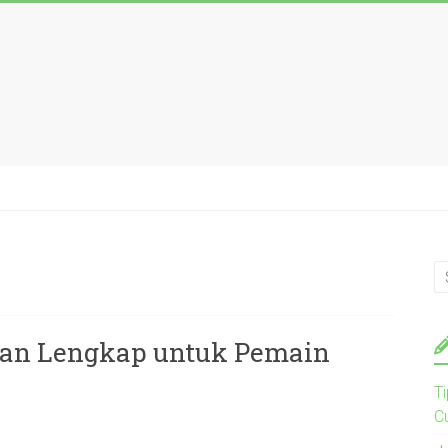
duan Lengkap untuk Pemain
Ti
C