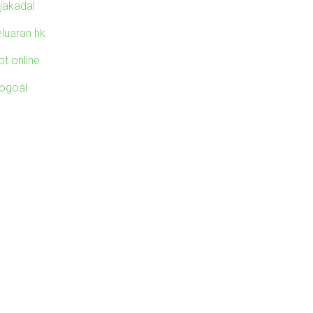
ajakadal
eluaran hk
ot online
gogoal