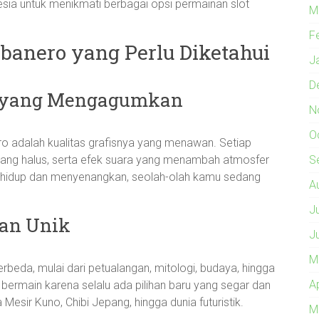
ia untuk menikmati berbagai opsi permainan slot
M
F
banero yang Perlu Diketahui
J
D
ra yang Mengagumkan
N
O
ro adalah kualitas grafisnya yang menawan. Setiap
 yang halus, serta efek suara yang menambah atmosfer
S
 hidup dan menyenangkan, seolah-olah kamu sedang
A
J
an Unik
J
M
eda, mulai dari petualangan, mitologi, budaya, hingga
A
bermain karena selalu ada pilihan baru yang segar dan
esir Kuno, Chibi Jepang, hingga dunia futuristik.
M