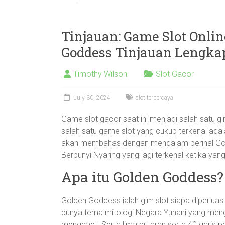
Tinjauan: Game Slot Onli
Goddess Tinjauan Lengka
Timothy Wilson
Slot Gacor
July 30, 2024
slot terpercaya
Game slot gacor saat ini menjadi salah satu gi
salah satu game slot yang cukup terkenal adala
akan membahas dengan mendalam perihal Gold
Berbunyi Nyaring yang lagi terkenal ketika yang 
Apa itu Golden Goddess?
Golden Goddess ialah gim slot siapa diperluas 
punya tema mitologi Negara Yunani yang meng
menggaet. Serta lima putaran serta 40 gari