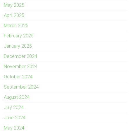
May 2025
April 2025
March 2025
February 2025
January 2025
December 2024
November 2024
October 2024
September 2024
August 2024
July 2024
June 2024
May 2024