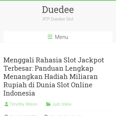
Skip
Duedee
to
content
RTP Duedee Slot
Menu
Menggali Rahasia Slot Jackpot
Terbesar: Panduan Lengkap
Menangkan Hadiah Miliaran
Rupiah di Dunia Slot Online
Indonesia
Timothy Wilson
Judi Online