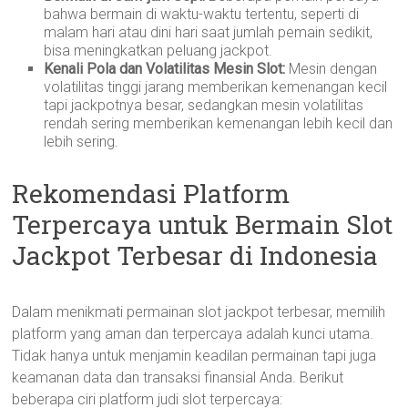
bahwa bermain di waktu-waktu tertentu, seperti di
malam hari atau dini hari saat jumlah pemain sedikit,
bisa meningkatkan peluang jackpot.
Kenali Pola dan Volatilitas Mesin Slot:
Mesin dengan
volatilitas tinggi jarang memberikan kemenangan kecil
tapi jackpotnya besar, sedangkan mesin volatilitas
rendah sering memberikan kemenangan lebih kecil dan
lebih sering.
Rekomendasi Platform
Terpercaya untuk Bermain Slot
Jackpot Terbesar di Indonesia
Dalam menikmati permainan slot jackpot terbesar, memilih
platform yang aman dan terpercaya adalah kunci utama.
Tidak hanya untuk menjamin keadilan permainan tapi juga
keamanan data dan transaksi finansial Anda. Berikut
beberapa ciri platform judi slot terpercaya: