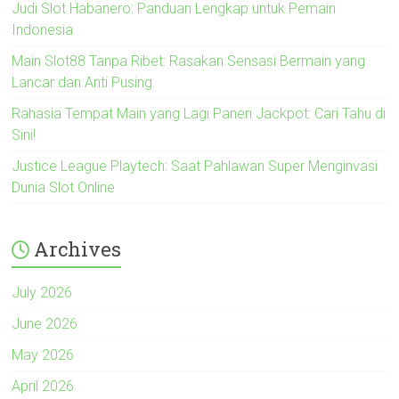
Judi Slot Habanero: Panduan Lengkap untuk Pemain
Indonesia
Main Slot88 Tanpa Ribet: Rasakan Sensasi Bermain yang
Lancar dan Anti Pusing
Rahasia Tempat Main yang Lagi Panen Jackpot: Cari Tahu di
Sini!
Justice League Playtech: Saat Pahlawan Super Menginvasi
Dunia Slot Online
Archives
July 2026
June 2026
May 2026
April 2026