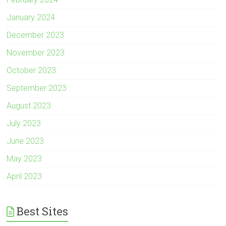
January 2024
December 2023
November 2023
October 2023
September 2023
August 2023
July 2023
June 2023
May 2023
April 2023
Best Sites