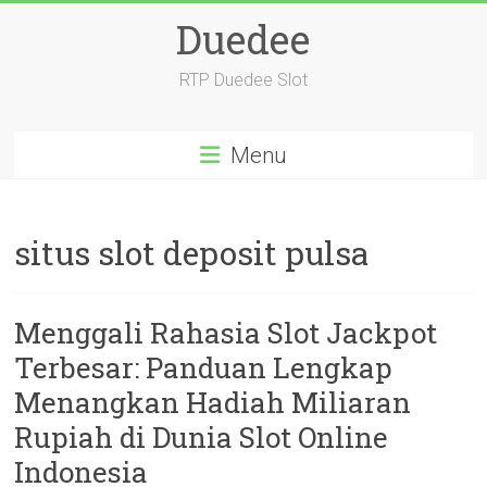
Skip
Duedee
to
content
RTP Duedee Slot
Menu
situs slot deposit pulsa
Menggali Rahasia Slot Jackpot
Terbesar: Panduan Lengkap
Menangkan Hadiah Miliaran
Rupiah di Dunia Slot Online
Indonesia