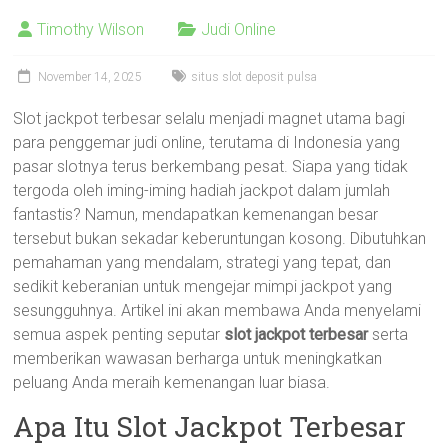
Timothy Wilson
Judi Online
November 14, 2025
situs slot deposit pulsa
Slot jackpot terbesar selalu menjadi magnet utama bagi
para penggemar judi online, terutama di Indonesia yang
pasar slotnya terus berkembang pesat. Siapa yang tidak
tergoda oleh iming-iming hadiah jackpot dalam jumlah
fantastis? Namun, mendapatkan kemenangan besar
tersebut bukan sekadar keberuntungan kosong. Dibutuhkan
pemahaman yang mendalam, strategi yang tepat, dan
sedikit keberanian untuk mengejar mimpi jackpot yang
sesungguhnya. Artikel ini akan membawa Anda menyelami
semua aspek penting seputar
slot jackpot terbesar
serta
memberikan wawasan berharga untuk meningkatkan
peluang Anda meraih kemenangan luar biasa.
Apa Itu Slot Jackpot Terbesar