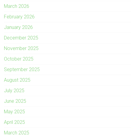
March 2026
February 2026
January 2026
December 2025
November 2025
October 2025
September 2025
August 2025
July 2025
June 2025
May 2025
April 2025
March 2025