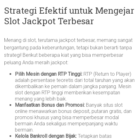
Strategi Efektif untuk Mengejar
Slot Jackpot Terbesar
Menang di slot, terutama jackpot terbesar, memang sangat
bergantung pada keberuntungan, tetapi bukan berarti tanpa
strategi! Berikut beberapa kiat yang bisa memperbesar
peluang Anda meraih jackpot:
Pilih Mesin dengan RTP Tinggi:
RTP (Return to Player)
adalah persentase teoretis dari total taruhan yang akan
dikembalikan ke pemain dalam jangka panjang. Mesin
slot dengan RTP tinggi memberikan kesempatan
menang yang lebih baik.
Manfaatkan Bonus dan Promosi:
Banyak situs slot
online menawarkan bonus deposit, putaran gratis, dan
promosi khusus yang bisa memperbesar modal
bermain Anda sekaligus memperpanjang waktu
bermain.
Kelola Bankroll dengan Bijak:
Tetapkan batas