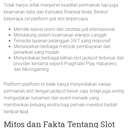
Tidak hanya untuk menjamin keadilan permainan tapi juga
keamanan data dan transaksi finansial Anda. Berikut
beberapa ciri platform judi slot terpercaya:
Memiliki lisensi resmi dari otoritas judi internasional
Mendukung sistem keamanan enkripsi canggih
Tersedia layanan pelanggan 24/7 yang responsif
Menawarkan berbagai metode pembayaran dan
penarikan yang mudah
Menyediakan berbagai pilihan slot jackpot terbesar dari
provider ternama seperti Pragmatic Play, Habanero,
dan Microgaming
Platform-platform ini tidak hanya menyediakan variasi
permainan slot dengan jackpot besar saja, tetapi juga sering
mengadakan turnamen dan event menarik yang
memberikan peluang ekstra bagi pemain merebut hadiah
berlipat-lipat.
Mitos dan Fakta Tentang Slot