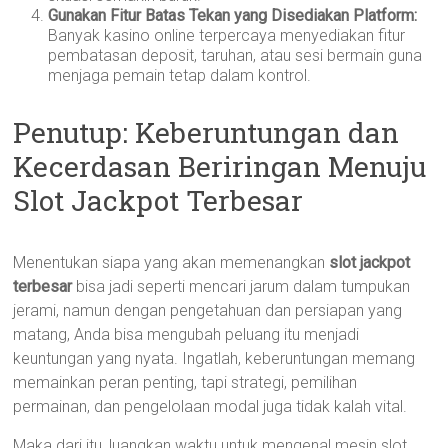
Gunakan Fitur Batas Tekan yang Disediakan Platform:
Banyak kasino online terpercaya menyediakan fitur
pembatasan deposit, taruhan, atau sesi bermain guna
menjaga pemain tetap dalam kontrol.
Penutup: Keberuntungan dan
Kecerdasan Beriringan Menuju
Slot Jackpot Terbesar
Menentukan siapa yang akan memenangkan
slot jackpot
terbesar
bisa jadi seperti mencari jarum dalam tumpukan
jerami, namun dengan pengetahuan dan persiapan yang
matang, Anda bisa mengubah peluang itu menjadi
keuntungan yang nyata. Ingatlah, keberuntungan memang
memainkan peran penting, tapi strategi, pemilihan
permainan, dan pengelolaan modal juga tidak kalah vital.
Maka dari itu, luangkan waktu untuk mengenal mesin slot